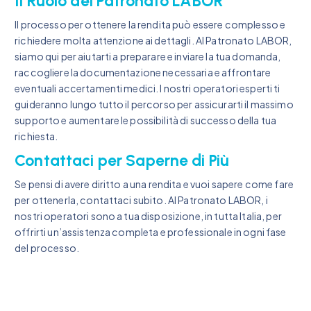
Il Ruolo del Patronato LABOR
Il processo per ottenere la rendita può essere complesso e
richiedere molta attenzione ai dettagli. Al Patronato LABOR,
siamo qui per aiutarti a preparare e inviare la tua domanda,
raccogliere la documentazione necessaria e affrontare
eventuali accertamenti medici. I nostri operatori esperti ti
guideranno lungo tutto il percorso per assicurarti il massimo
supporto e aumentare le possibilità di successo della tua
richiesta.
Contattaci per Saperne di Più
Se pensi di avere diritto a una rendita e vuoi sapere come fare
per ottenerla, contattaci subito. Al Patronato LABOR, i
nostri operatori sono a tua disposizione, in tutta Italia, per
offrirti un’assistenza completa e professionale in ogni fase
del processo.