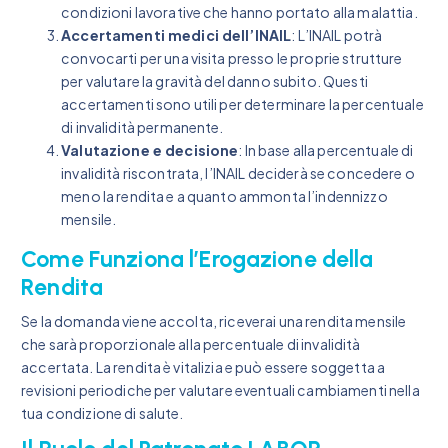
condizioni lavorative che hanno portato alla malattia.
Accertamenti medici dell’INAIL
: L’INAIL potrà
convocarti per una visita presso le proprie strutture
per valutare la gravità del danno subito. Questi
accertamenti sono utili per determinare la percentuale
di invalidità permanente.
Valutazione e decisione
: In base alla percentuale di
invalidità riscontrata, l’INAIL deciderà se concedere o
meno la rendita e a quanto ammonta l’indennizzo
mensile.
Come Funziona l’Erogazione della
Rendita
Se la domanda viene accolta, riceverai una rendita mensile
che sarà proporzionale alla percentuale di invalidità
accertata. La rendita è vitalizia e può essere soggetta a
revisioni periodiche per valutare eventuali cambiamenti nella
tua condizione di salute.