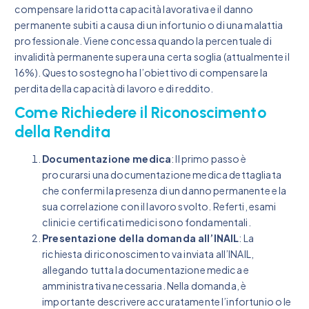
compensare la ridotta capacità lavorativa e il danno
permanente subiti a causa di un infortunio o di una malattia
professionale. Viene concessa quando la percentuale di
invalidità permanente supera una certa soglia (attualmente il
16%). Questo sostegno ha l’obiettivo di compensare la
perdita della capacità di lavoro e di reddito.
Come Richiedere il Riconoscimento
della Rendita
Documentazione medica
: Il primo passo è
procurarsi una documentazione medica dettagliata
che confermi la presenza di un danno permanente e la
sua correlazione con il lavoro svolto. Referti, esami
clinici e certificati medici sono fondamentali.
Presentazione della domanda all’INAIL
: La
richiesta di riconoscimento va inviata all’INAIL,
allegando tutta la documentazione medica e
amministrativa necessaria. Nella domanda, è
importante descrivere accuratamente l’infortunio o le