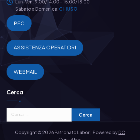
Lun-Ven: 9.00/14.00 - 15.00/18.00
t
Sabato e Domenica:
CHIUSO
i
PEC
c
ASSISTENZA OPERATORI
o
l
WEBMAIL
i
Cerca
R
i
c
Copyright © 2026 Patronato Labor | Powered by
DC
e
Consulting
r