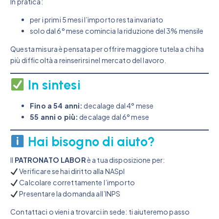
In pratica:
per i primi 5 mesi l’importo resta invariato
solo dal 6° mese comincia la riduzione del 3% mensile
Questa misura è pensata per offrire maggiore tutela a chi ha
più difficoltà a reinserirsi nel mercato del lavoro.
In sintesi
Fino a 54 anni:
decalage dal 4° mese
55 anni o più:
decalage dal 6° mese
Hai bisogno di aiuto?
Il
PATRONATO LABOR
è a tua disposizione per:
Verificare se hai diritto alla NASpI
Calcolare correttamente l’importo
Presentare la domanda all’INPS
Contattaci o vieni a trovarci in sede: ti aiuteremo passo