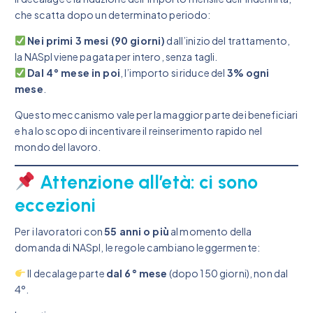
che scatta dopo un determinato periodo:
Nei primi 3 mesi (90 giorni)
dall’inizio del trattamento,
la NASpI viene pagata per intero, senza tagli.
Dal 4° mese in poi
, l’importo si riduce del
3% ogni
mese
.
Questo meccanismo vale per la maggior parte dei beneficiari
e ha lo scopo di incentivare il reinserimento rapido nel
mondo del lavoro.
Attenzione all’età: ci sono
eccezioni
Per i lavoratori con
55 anni o più
al momento della
domanda di NASpI, le regole cambiano leggermente:
Il decalage parte
dal 6° mese
(dopo 150 giorni), non dal
4°.