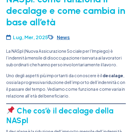
decalage e come cambia in
base all’età
Lug, Mer, 2025
News
La NASpI (Nuova Assicurazione Sociale per l’Impiego) è
l’indennità mensile di disoccupazione riservata ai lavoratori
subordinati che hanno perso involontariamente il lavoro.
Uno degli aspetti più importanti da conoscere è il
decalage
,
ossia la progressiva riduzione dell’importo dell’indennità con
il passare del tempo. Vediamo come funziona e come varia in
relazione all’età del beneficiario.
Che cos’è il decalage della
NASpI
Il decalage è la riduzione dell’importo mensile dell’indennità,