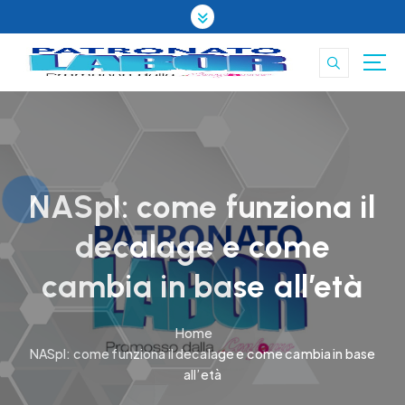
S
k
i
p
t
o
c
o
n
t
NASpI: come funziona il
e
decalage e come
n
t
cambia in base all’età
Home
NASpI: come funziona il decalage e come cambia in base
all’età