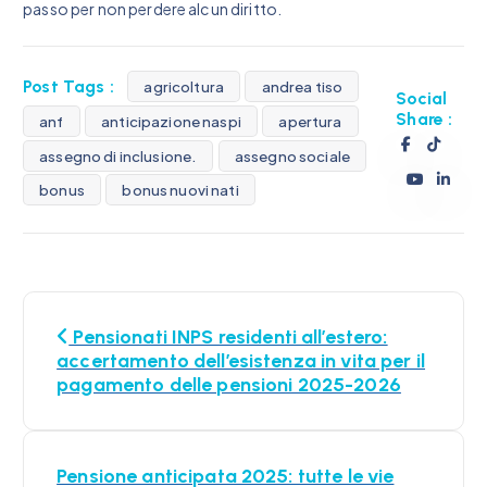
passo per non perdere alcun diritto.
Post Tags :
agricoltura
andrea tiso
Social
Share :
anf
anticipazione naspi
apertura
assegno di inclusione.
assegno sociale
bonus
bonus nuovi nati
N
Pensionati INPS residenti all’estero:
a
accertamento dell’esistenza in vita per il
pagamento delle pensioni 2025-2026
v
i
Pensione anticipata 2025: tutte le vie