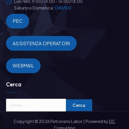
Lun-Ven: 9.00/14.00 - 15.00/18.00
Sabato e Domenica:
CHIUSO
PEC
ASSISTENZA OPERATORI
WEBMAIL
Cerca
R
i
c
Copyright © 2026 Patronato Labor | Powered by
DC
e
Consulting
r