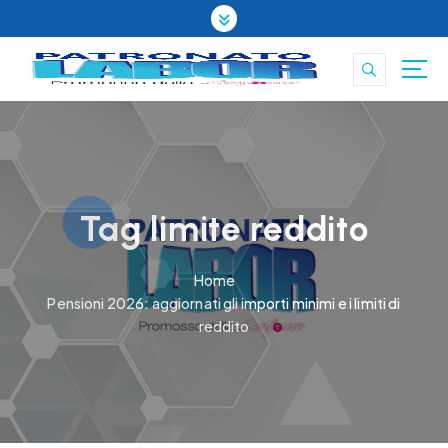
S
k
i
p
t
o
c
o
n
t
Tag limite reddito
e
n
Home
t
Pensioni 2026: aggiornati gli importi minimi e i limiti di
reddito