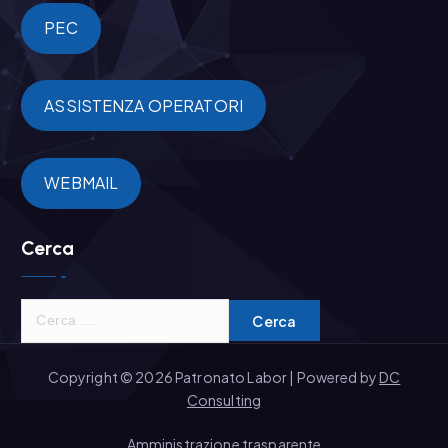
PEC
ASSISTENZA OPERATORI
WEBMAIL
Cerca
R
i
c
Copyright © 2026 Patronato Labor | Powered by
DC
e
Consulting
r
c
Amministrazione trasparente
a